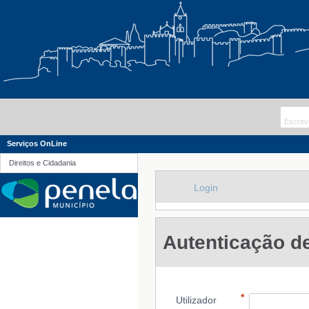
Serviços OnLine
Direitos e Cidadania